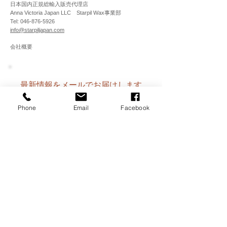
日本国内正規総輸入販売代理店
細かい温度設定機能付きのプロ仕様
Anna Victoria Japan LLC
Starpil Wax事業部
Tel:
046-876-5926
機種。ウォーマー本体にスパチュラ
info@starpiljapan.com
大が約30本入る使いやすい「スパ
会社概要
チュラ・ストッカー」付き。ビュー
ティーワールドで「Starpil Wax
Japan」展示ブースで使用していた
モノと同機種になります。2016年
最新情報をメールでお届けします
迄のスターピル・オフィシャル指定
メールアドレスをご記入くださ
機材。
Phone
Email
Facebook
い。【注意】携帯のメアドには届
※電圧変換機付き。通常価格5,380
かない事があります。
円
Power: 150w (220v-50Hz)
お名前（又はサロン名
称）※必須
メールアドレ
ス登録
配信登録