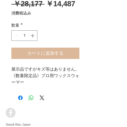
通
セ
 ￥28,177 
￥14,487
常
ー
消費税込み
価
ル
数量
*
格
価
格
カートに追加する
展示品ですがキズ等はありません。
《数量限定品》プロ用ワックスウォ
ーマー
・スパチュラストック付き
・温度設定機能（0〜120℃）
※プロ用ウォーマーは、缶の内のワ
ックスに混入した一部を除くウイル
スや雑菌類を殺菌消毒できます。
120℃で約30分間。
Starpil Wax Japan