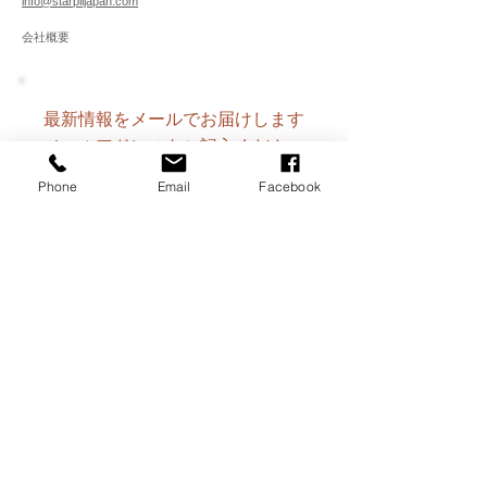
info@starpiljapan.com
会社概要
最新情報をメールでお届けします
メールアドレスをご記入くださ
い。【注意】携帯のメアドには届
Phone
Email
Facebook
かない事があります。
お名前（又はサロン名
称）※必須
メールアドレ
ス登録
配信登録