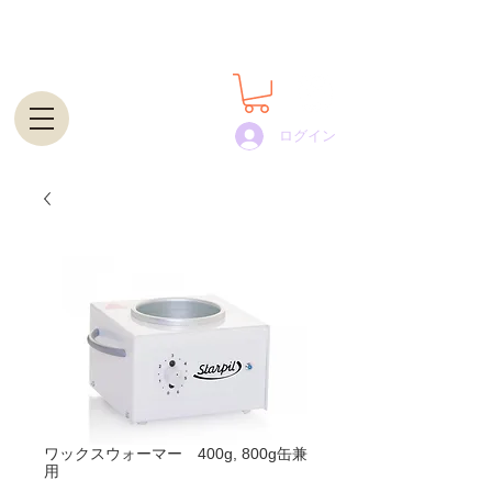
世界100カ国以上で展開するプロ用脱毛ワックスの通
販・卸｜STARPIL WAX JAPAN
ログイン
ワックスウォーマー 400g, 800g缶兼
用