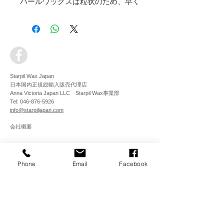
パールワックスは粒状のため、早く
溶け施術中ワックス缶に少し足りな
い時など、入れてからスグに溶けま
すので便利です。
最高級の地中海サンゴ成分を配合、
新しいコンセプトのこの「コーラル
Starpil Wax Japan
ワックス」はワックス脱毛の経験値
日本国内正規総輸入販売代理店
に関係なく、初心者からベテランま
Anna Victoria Japan LLC
Starpil Wax事業部
Tel:
046-876-5926
で技術レベルを問わず、完璧な脱毛
info@starpiljapan.com
ができる新世代ワックスです。お客
会社概要
様に痛みを最も感じさせないWAX
として話題。
特徴
最新情報をメールでお届けします
Phone
Email
Facebook
スターピルワックスシリーズの
メールアドレスをご記入くださ
中で最も痛みが少ないNEW
い。【注意】携帯のメアドには届
WAX！
かない事があります。
短い毛、細い毛、太い毛など全
て１回でよく取れる。