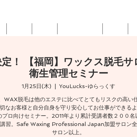
・卸｜STARPIL WAX JAPAN
x
ショップ
スクール
セミナーとお申込み
最新情報
M
決定！ 【福岡】ワックス脱毛サ
衛生管理セミナー
1月25日(木)
  |  
YouLucks-ゆらっくす
、WAX脱毛は他のエステに比べてとてもリスクの高い
切なお客様と自分自身を守り安心してお仕事ができる
のプロ向けセミナー。2011年より累計受講者数２００名
習。Safe Waxing Professional Japan加盟サロ
サロン以上。