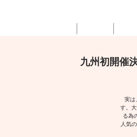
世界100カ国以上で展開するプロ用脱毛ワックスの通販
ホーム
Starpilについて
Starpil Wa
九州初開催
実は
す。大
る為
人気の講