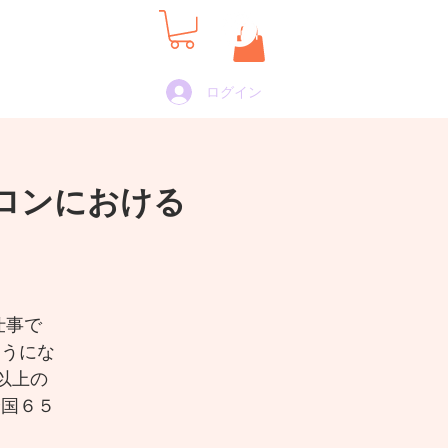
ログイン
ore
ロンにおける
仕事で
ようにな
以上の
ン全国６５