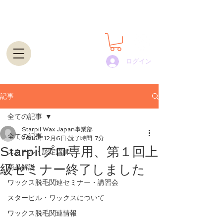
世界100カ国以上で展開するプロ用脱毛ワックスの通
販・卸｜STARPIL WAX JAPAN
ログイン
記事
全ての記事
Starpil Wax Japan事業部
全ての記事
2016年12月6日
読了時間: 7分
Starpilプロ専用、第１回上
スクール・認定講師
級セミナー終了しました
商品解説
ワックス脱毛関連セミナー・講習会
スターピル・ワックスについて
ワックス脱毛関連情報