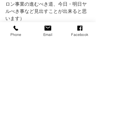
ロン事業の進むべき道、今日・明日ヤ
ルべき事など見出すことが出来ると思
います）
Phone
Email
Facebook
４，講師へひとこと
（とてもわかりやすく、あっという間
のセミナーでした。また是非よろしく
お願いいたします。）
以上となります。
今回は全てエステティシャン兼サロン