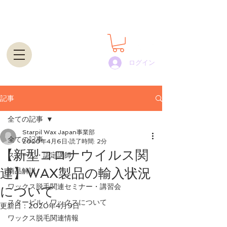
世界100カ国以上で展開するプロ用脱毛ワックスの通
販・卸｜STARPIL WAX JAPAN
ログイン
記事
全ての記事
Starpil Wax Japan事業部
全ての記事
2020年4月6日
読了時間: 2分
【新型コロナウイルス関
スクール・認定講師
連】WAX製品の輸入状況
商品解説
ワックス脱毛関連セミナー・講習会
について
スターピル・ワックスについて
更新日：
2020年4月9日
ワックス脱毛関連情報