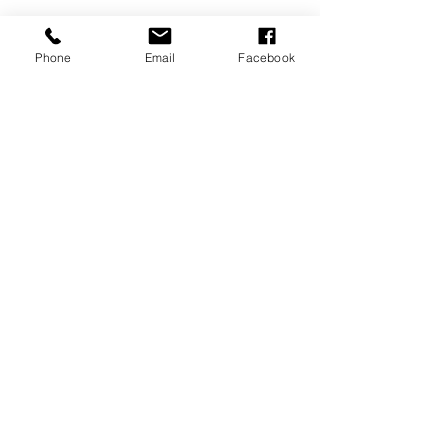
Phone
Email
Facebook
コメント
コメントを追加…
Starpil Waxは、世界の
2020年度 Starp
WAX脱毛業界のリーディ
売ランキング発
ングカンパニーに認定さ
れました。